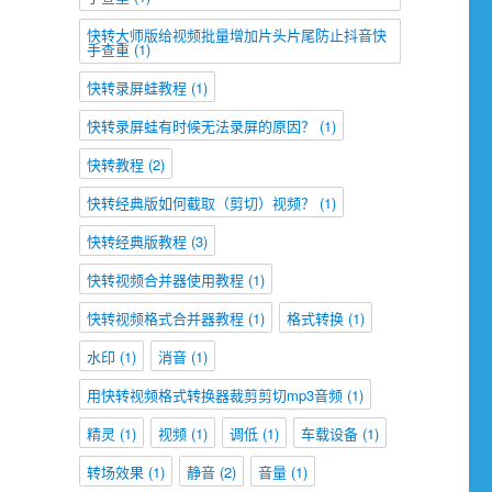
快转大师版给视频批量增加片头片尾防止抖音快
手查重
(1)
快转录屏蛙教程
(1)
快转录屏蛙有时候无法录屏的原因？
(1)
快转教程
(2)
快转经典版如何截取（剪切）视频？
(1)
快转经典版教程
(3)
快转视频合并器使用教程
(1)
快转视频格式合并器教程
(1)
格式转换
(1)
水印
(1)
消音
(1)
用快转视频格式转换器裁剪剪切mp3音频
(1)
精灵
(1)
视频
(1)
调低
(1)
车载设备
(1)
转场效果
(1)
静音
(2)
音量
(1)