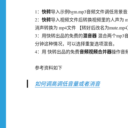
快转
1：
导入示例bgm.mp3音频文件调低背景
快转
2：
导入视频文件后转换视频里的人声为 mp
消声转换为 mp4文件 【转好后改名为mute.mp4
混音器
3：用快转出品的免费的
混合两个mp3音
分钟这种情况，可以选择重复选项混音。
音频视频合并器
4：用 快转出品的免费
操作音频文
参考资料如下
如何调高调低音量或者消音