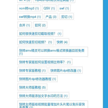
ncm转mp3
(1)
QSV
(1)
swf
(1)
swf转换mp4
(1)
产品
(3)
剪切
(1)
合并
(1)
如何
(2)
如何很快速剪切截取视频？
(1)
如何快速剪切视频？
(1)
快转
(4)
快转amv精灵可以转换amv格式转换器目前免费
(1)
快转专家版如何设置视频比特率？
(1)
快转专家版教程
(1)
快转图片dpi修改器
(1)
快转图片dpi修改器教程
(1)
快转大师版教程
(5)
快转大师版添加文字水印的方法
(1)
快转大师版给视频批量增加片头片尾以免抖音快
手查重
(1)