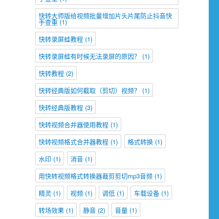
快转大师版给视频批量增加片头片尾防止抖音快
手查重
(1)
快转录屏蛙教程
(1)
快转录屏蛙有时候无法录屏的原因？
(1)
快转教程
(2)
快转经典版如何截取（剪切）视频？
(1)
快转经典版教程
(3)
快转视频合并器使用教程
(1)
快转视频格式合并器教程
(1)
格式转换
(1)
水印
(1)
消音
(1)
用快转视频格式转换器裁剪剪切mp3音频
(1)
精灵
(1)
视频
(1)
调低
(1)
车载设备
(1)
转场效果
(1)
静音
(2)
音量
(1)