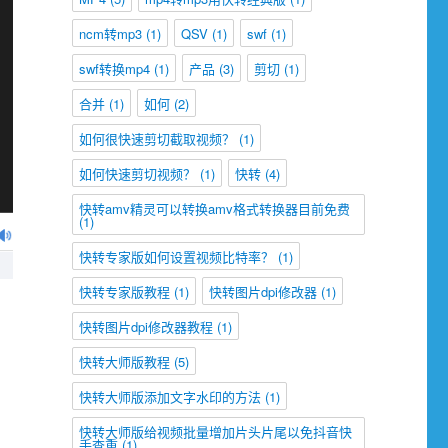
ncm转mp3
(1)
QSV
(1)
swf
(1)
swf转换mp4
(1)
产品
(3)
剪切
(1)
合并
(1)
如何
(2)
如何很快速剪切截取视频？
(1)
如何快速剪切视频？
(1)
快转
(4)
快转amv精灵可以转换amv格式转换器目前免费
(1)
快转专家版如何设置视频比特率？
(1)
快转专家版教程
(1)
快转图片dpi修改器
(1)
快转图片dpi修改器教程
(1)
快转大师版教程
(5)
快转大师版添加文字水印的方法
(1)
快转大师版给视频批量增加片头片尾以免抖音快
手查重
(1)