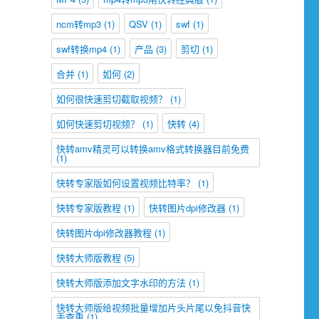
ncm转mp3
(1)
QSV
(1)
swf
(1)
swf转换mp4
(1)
产品
(3)
剪切
(1)
合并
(1)
如何
(2)
如何很快速剪切截取视频？
(1)
如何快速剪切视频？
(1)
快转
(4)
快转amv精灵可以转换amv格式转换器目前免费
(1)
快转专家版如何设置视频比特率？
(1)
快转专家版教程
(1)
快转图片dpi修改器
(1)
快转图片dpi修改器教程
(1)
快转大师版教程
(5)
快转大师版添加文字水印的方法
(1)
快转大师版给视频批量增加片头片尾以免抖音快
手查重
(1)