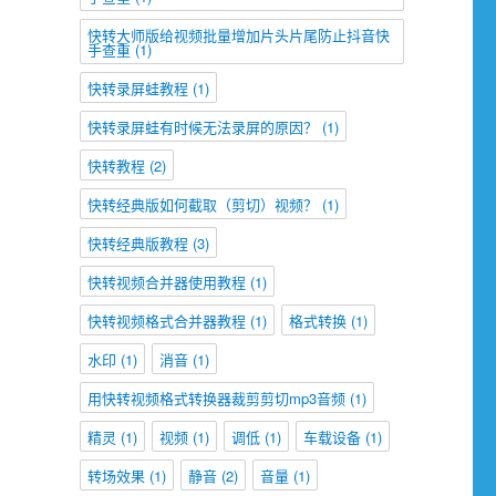
快转大师版给视频批量增加片头片尾防止抖音快
手查重
(1)
快转录屏蛙教程
(1)
快转录屏蛙有时候无法录屏的原因？
(1)
快转教程
(2)
快转经典版如何截取（剪切）视频？
(1)
快转经典版教程
(3)
快转视频合并器使用教程
(1)
快转视频格式合并器教程
(1)
格式转换
(1)
水印
(1)
消音
(1)
用快转视频格式转换器裁剪剪切mp3音频
(1)
精灵
(1)
视频
(1)
调低
(1)
车载设备
(1)
转场效果
(1)
静音
(2)
音量
(1)