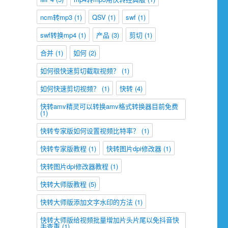
ncm转mp3
(1)
QSV
(1)
swf
(1)
swf转换mp4
(1)
产品
(3)
剪切
(1)
合并
(1)
如何
(2)
如何很快速剪切截取视频？
(1)
如何快速剪切视频？
(1)
快转
(4)
快转amv精灵可以转换amv格式转换器目前免费
(1)
快转专家版如何设置视频比特率？
(1)
快转专家版教程
(1)
快转图片dpi修改器
(1)
快转图片dpi修改器教程
(1)
快转大师版教程
(5)
快转大师版添加文字水印的方法
(1)
快转大师版给视频批量增加片头片尾以免抖音快
手查重
(1)