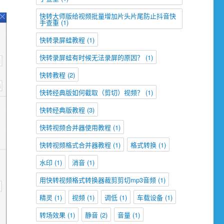
快转大师版给视频批量增加片头片尾防止抖音快
手查重
(1)
快转录屏蛙教程
(1)
快转录屏蛙有时候无法录屏的原因？
(1)
快转教程
(2)
快转经典版如何截取（剪切）视频？
(1)
快转经典版教程
(3)
快转视频合并器使用教程
(1)
快转视频格式合并器教程
(1)
格式转换
(1)
水印
(1)
消音
(1)
用快转视频格式转换器裁剪剪切mp3音频
(1)
精灵
(1)
视频
(1)
调低
(1)
车载设备
(1)
转场效果
(1)
静音
(2)
音量
(1)