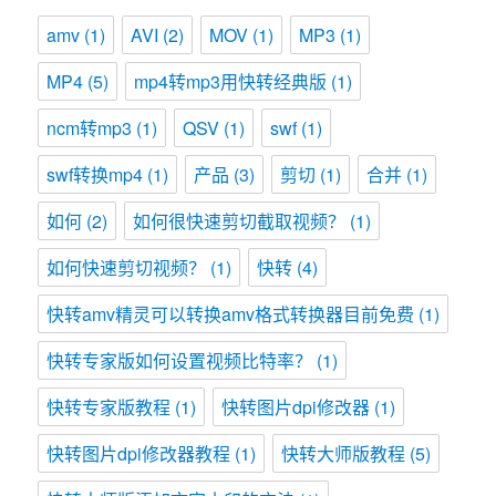
amv
(1)
AVI
(2)
MOV
(1)
MP3
(1)
MP4
(5)
mp4转mp3用快转经典版
(1)
ncm转mp3
(1)
QSV
(1)
swf
(1)
swf转换mp4
(1)
产品
(3)
剪切
(1)
合并
(1)
如何
(2)
如何很快速剪切截取视频？
(1)
如何快速剪切视频？
(1)
快转
(4)
快转amv精灵可以转换amv格式转换器目前免费
(1)
快转专家版如何设置视频比特率？
(1)
快转专家版教程
(1)
快转图片dpi修改器
(1)
快转图片dpi修改器教程
(1)
快转大师版教程
(5)