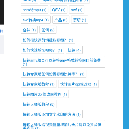
ncm转mp3
(1)
QSV
(1)
swf
(1)
swf转换mp4
(1)
产品
(3)
剪切
(1)
合并
(1)
如何
(2)
如何很快速剪切截取视频？
(1)
如何快速剪切视频？
(1)
快转
(4)
快转amv精灵可以转换amv格式转换器目前免费
(1)
快转专家版如何设置视频比特率？
(1)
快转专家版教程
(1)
快转图片dpi修改器
(1)
快转图片dpi修改器教程
(1)
快转大师版教程
(5)
快转大师版添加文字水印的方法
(1)
快转大师版给视频批量增加片头片尾以免抖音快
手查重
(1)