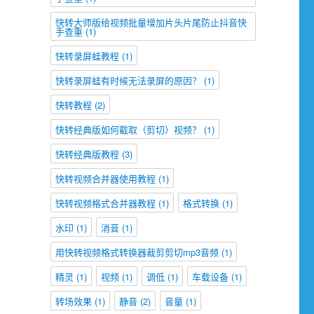
快转大师版给视频批量增加片头片尾防止抖音快
手查重
(1)
快转录屏蛙教程
(1)
快转录屏蛙有时候无法录屏的原因？
(1)
快转教程
(2)
快转经典版如何截取（剪切）视频？
(1)
快转经典版教程
(3)
快转视频合并器使用教程
(1)
快转视频格式合并器教程
(1)
格式转换
(1)
水印
(1)
消音
(1)
用快转视频格式转换器裁剪剪切mp3音频
(1)
精灵
(1)
视频
(1)
调低
(1)
车载设备
(1)
转场效果
(1)
静音
(2)
音量
(1)